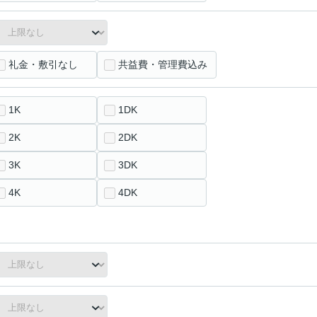
礼金・敷引なし
共益費・管理費込み
1K
1DK
2K
2DK
3K
3DK
4K
4DK