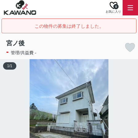
0
お気に入り
この物件の募集は終了しました。
宮ノ後
-
管理/共益費 -
1
/
1