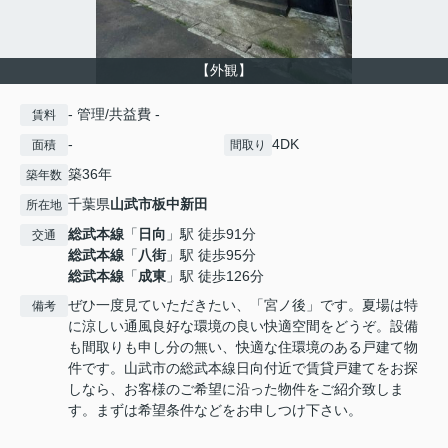
【外観】
- 管理/共益費 -
賃料
-
4DK
面積
間取り
築36年
築年数
千葉県
山武市
板中新田
所在地
総武本線
「
日向
」駅 徒歩91分
交通
総武本線
「
八街
」駅 徒歩95分
総武本線
「
成東
」駅 徒歩126分
ぜひ一度見ていただきたい、「宮ノ後」です。夏場は特
備考
に涼しい通風良好な環境の良い快適空間をどうぞ。設備
も間取りも申し分の無い、快適な住環境のある戸建て物
件です。山武市の総武本線日向付近で賃貸戸建てをお探
しなら、お客様のご希望に沿った物件をご紹介致しま
す。まずは希望条件などをお申しつけ下さい。