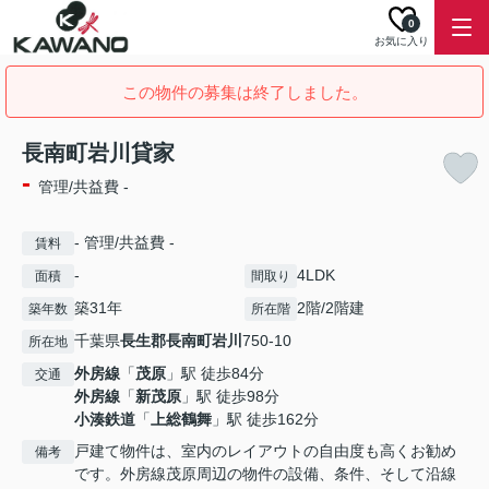
0
お気に入り
この物件の募集は終了しました。
長南町岩川貸家
-
管理/共益費 -
- 管理/共益費 -
賃料
-
4LDK
面積
間取り
築31年
2階/2階建
築年数
所在階
千葉県
長生郡長南町
岩川
750-10
所在地
外房線
「
茂原
」駅 徒歩84分
交通
外房線
「
新茂原
」駅 徒歩98分
小湊鉄道
「
上総鶴舞
」駅 徒歩162分
戸建て物件は、室内のレイアウトの自由度も高くお勧め
備考
です。外房線茂原周辺の物件の設備、条件、そして沿線