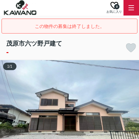
0
お気に入り
この物件の募集は終了しました。
茂原市六ツ野戸建て
-
1
/
1