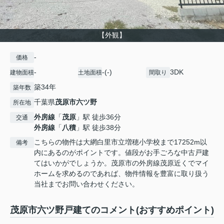
【外観】
-
価格
-
-(-)
3DK
建物面積
土地面積
間取り
築34年
築年数
千葉県
茂原市
六ツ野
所在地
外房線
「
茂原
」駅 徒歩36分
交通
外房線
「
八積
」駅 徒歩38分
こちらの物件は大網白里市立増穂小学校まで17252m以
備考
内にあるのがポイントです。値段がお手ごろな中古戸建
てはいかがでしょうか。茂原市の外房線茂原近くでマイ
ホームを求めるのであれば、物件情報を豊富に取り扱う
当社までお問い合わせください。
茂原市六ツ野戸建てのコメント(おすすめポイント)