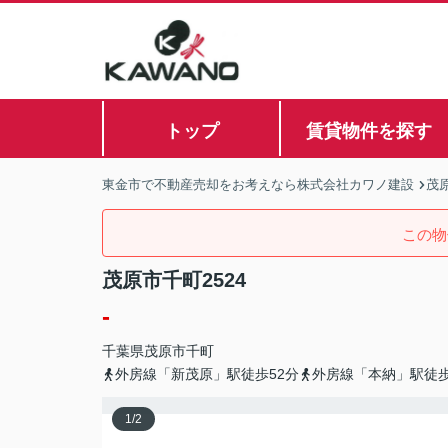
トップ
賃貸物件を探す
東金市で不動産売却をお考えなら株式会社カワノ建設
茂
この物
茂原市千町2524
-
千葉県
茂原市
千町
外房線「新茂原」駅徒歩52分
外房線「本納」駅徒歩
1
/
2