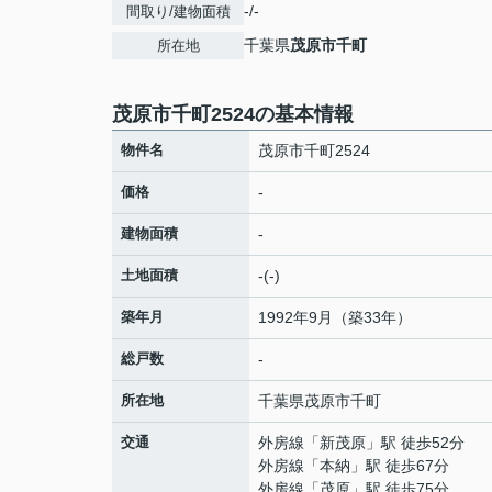
-/-
間取り/建物面積
千葉県
茂原市
千町
所在地
茂原市千町2524の基本情報
物件名
茂原市千町2524
価格
-
建物面積
-
土地面積
-(-)
築年月
1992年9月（築33年）
総戸数
-
所在地
千葉県
茂原市
千町
交通
外房線
「
新茂原
」駅 徒歩52分
外房線
「
本納
」駅 徒歩67分
外房線
「
茂原
」駅 徒歩75分