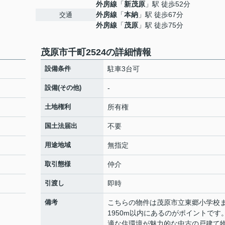
外房線
「
新茂原
」駅 徒歩52分
外房線
「
本納
」駅 徒歩67分
交通
外房線
「
茂原
」駅 徒歩75分
茂原市千町2524の詳細情報
設備条件
駐車3台可
設備(その他)
-
土地権利
所有権
国土法届出
不要
用途地域
無指定
取引態様
仲介
引渡し
即時
備考
こちらの物件は茂原市立東郷小学校
1950m以内にあるのがポイントです
適な住環境が魅力的な中古の戸建て