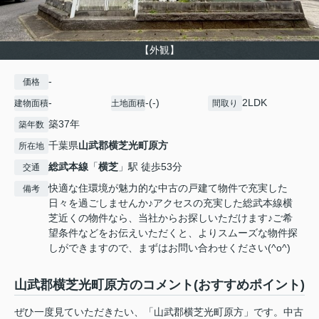
【外観】
-
価格
-
-(-)
2LDK
建物面積
土地面積
間取り
築37年
築年数
千葉県
山武郡横芝光町
原方
所在地
総武本線
「
横芝
」駅 徒歩53分
交通
快適な住環境が魅力的な中古の戸建て物件で充実した
備考
日々を過ごしませんか♪アクセスの充実した総武本線横
芝近くの物件なら、当社からお探しいただけます♪ご希
望条件などをお伝えいただくと、よりスムーズな物件探
しができますので、まずはお問い合わせください(^o^)
山武郡横芝光町原方のコメント(おすすめポイント)
ぜひ一度見ていただきたい、「山武郡横芝光町原方」です。中古