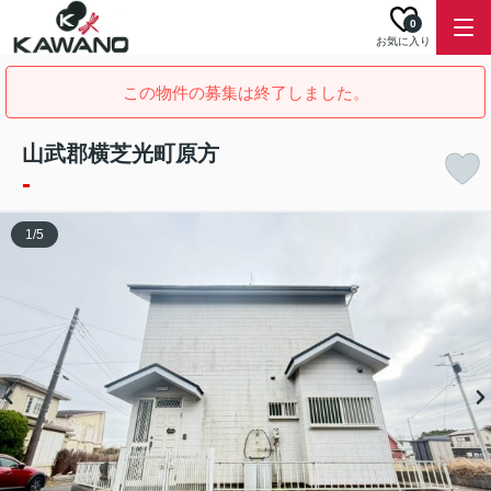
0
お気に入り
この物件の募集は終了しました。
山武郡横芝光町原方
-
1
/
5